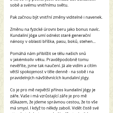
sobě a svému vnitřnímu světu.
Pak začnou být vnitřní změny viditelné i navenek.
Změnu na fyzické úrovni beru jako bonus navíc.
Kundaliní jóga umí odnést staré generační
nánosy v oblasti bříška, pasu, boků, stehen...
Pomáhá nám
přiblížit se tělu našich snů
v jakémkoliv věku
. Pravděpodobně tomu
nevěříte, jsme tak naučení. Já ale vidím a cítím
větší spokojenost v těle denně - na sobě i na
pravidelných návštěvnících kundaliní jógy.
Co je pro mě největší
přínos kundaliní jógy je
záře
. Vaše i má vzrůstající záře je pro mě
důkazem, že jdeme správnou cestou, že to vše
má smysl. I když to někdy zabolí. Vidět čistě své