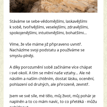
Stáváme se sebe-vědomějšími, laskavějšími
k sobě, tvořivějšími, veselejšími, zdravějšími,
spokojenějšími, intuitivnějšími, bohatšími…
Víme, že vše máme již připraveno uvnitř.
Nacházíme svoji podstatu a používáme se
smyslu-plněji.
A díky porozumění sobě začínáme více chápat
i své okolí. A tím se mění naše vztahy… Ale né
násilím a naším chtěním, dostat lásku, ocenění,
pohlazení od druhých, ale přirozeně, zevnitř.
Jsem ve své síle, mé tělo, můj život, můj pohár je
naplněn a to co mám navíc, to co přetéká - můžu