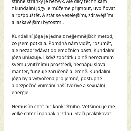
stinné stránky je nezvyk. Ale díky technikám
z kundaliní jógy je můžeme přijmout, uvolňovat
a rozpouštět. A stát se veselejšími, zdravějšími
a laskavějšími bytostmi.
Kundaliní jóga je jedna z nejjemnějších metod
,
co jsem potkala. Pomáhá nám vidět, rozumět,
ale nezabředávat do emočních pastí. Kundaliní
jóga
uhlazuje
. I když zpočátku plně nerozumím
svému vnitřnímu prostředí, nechápu slova
manter, funguje zaručeně a jemně. Kundaliní
jóga byla vytvořena pro jemné, postupné
a bezpečné vnímání naší tvořivé a sexuální
energie.
Nemusím chtít nic konkrétního. Většinou je mé
velké chtění naopak brzdou. Stačí praktikovat.