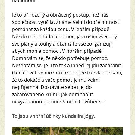
nabídnout.
Je to přirozený a obrácený postup, než nás
společnost vyučila. Známe velmi dobře nutnost
pomáhat za každou cenu. V lepším případě:
Někdo mě požádá o pomoc, já zruším všechny
své plány a touhy a okamžitě vše zorganizuji,
abych mohla pomoci. V horším případě:
Domnívám se, že někdo potřebuje pomoc.
Nezeptám se, je-li to tak a ihned jej jdu zachránit.
(Ten člověk se možná rozhodl, že to zvládne sám,
že to dokáže a vaše pomoc je mu velmi
nepříjemná. Dostáváte sebe i jej do
začarovaného kruhu. Jak odmítnout
nevyžádanou pomoc? Smí se to vůbec?…)
To jsou vnitřní účinky kundaliní jógy.