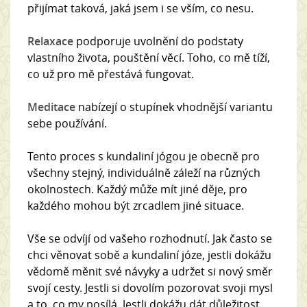
přijímat taková, jaká jsem i se vším, co nesu.
Relaxace
podporuje uvolnění do podstaty
vlastního života, pouštění věcí. Toho, co mě tíží,
co už pro mě přestává fungovat.
Meditace
nabízejí o stupínek vhodnější variantu
sebe používání.
Tento proces s kundaliní jógou je obecně pro
všechny stejný, individuálně záleží na různých
okolnostech. Každý může mít jiné děje, pro
každého mohou být zrcadlem jiné situace.
Vše se odvíjí od vašeho rozhodnutí. Jak často se
chci věnovat sobě a kundaliní józe, jestli dokážu
vědomě měnit své návyky a udržet si nový směr
svojí cesty. Jestli si dovolím pozorovat svoji mysl
a to, co my posílá. Jestli dokážu dát důležitost