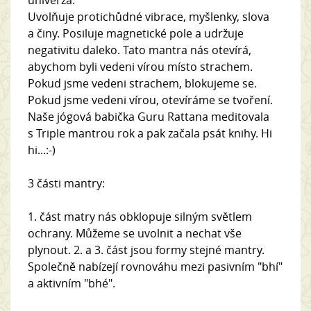
univerza.
Uvolňuje protichůdné vibrace, myšlenky, slova
a činy. Posiluje magnetické pole a udržuje
negativitu daleko. Tato mantra nás otevírá,
abychom byli vedeni vírou místo strachem.
Pokud jsme vedeni strachem, blokujeme se.
Pokud jsme vedeni vírou, otevíráme se tvoření.
Naše jógová babička Guru Rattana meditovala
s Triple mantrou rok a pak začala psát knihy. Hi
hi...:-)
3 části mantry:
1. část matry nás obklopuje silným světlem
ochrany. Můžeme se uvolnit a nechat vše
plynout. 2. a 3. část jsou formy stejné mantry.
Společně nabízejí rovnováhu mezi pasivním "bhí"
a aktivním "bhé".