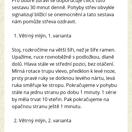
Pro dobré zdraví se doporučuje cvičit tuto
sestavu 30 minut denně. Pohyby střev obvykle
signalizují blížící se onemocnění a tato sestava
nám pomůže střeva ozdravit.
Větrný mlýn, 1. varianta
Stoj, rozkročíme na větší šíři, než je šíře ramen.
Upažíme, ruce rovnoběžně s podložkou, dlaně
dolů. Hlava stále ve střední pozici, bez otáčení.
Mírná rotace trupu vlevo, předklon k levé noze,
prsty pravé ruky se dotknou levého nártu, levá
ruka směřuje ke stropu. Pokračujeme v pohybu
stále na jednu stranu po dobu 1 minuty. 1 série
by měla trvat 10 vteřin. Pak pokračujeme na
opačnou stranu ještě 1 minutu.
Větrný mlýn, 2. varianta