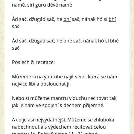
namé, siri guru dévé namé
Ád sa
č
, džugád sa
č
, hé
bhí
sa
č
, nának hó sí
bhí
sa
č
Ád sa
č
, džugád sa
č
, hé
bhé
sa
č
, nának hó sí
bhé
sa
č
Poslech či recitace:
Můžeme si na youtube najít verzi, která se nám
nejvíce líbí a poslouchat ji.
Nebo si můžeme mantru v duchu recitovat tak,
jak je nám ve spojení s dechem příjemné.
A co je asi nejvydatnější. Můžeme se zhluboka
nadechnout a s výdechem recitovat celou