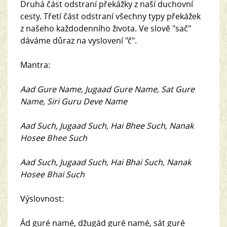
D
ruhá část odstraní překážky z naší duchovní
cesty. Třetí část odstraní všechny typy překážek
z našeho každodenního života. Ve slově "sač"
dáváme důraz na vyslovení "č".
Mantra:
Aad Gure Name, Jugaad Gure Name, Sat Gure
Name, Siri Guru Deve Name
Aad Such, Jugaad Such, Hai Bhee Such, Nanak
Hosee
Bhee
Such
Aad Such, Jugaad Such, Hai Bhai Such, Nanak
Hosee
Bhai
Such
Výslovnost:
Ád guré namé, džugád guré namé, sát guré