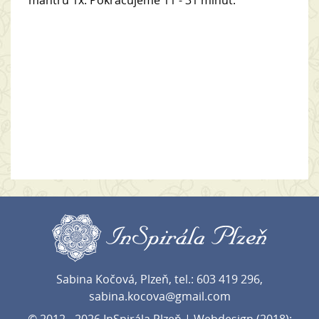
mantru 1x. Pokračujeme 11 - 31 minut.
Sabina Kočová, Plzeň, tel.: 603 419 296,
sabina.kocova@gmail.com