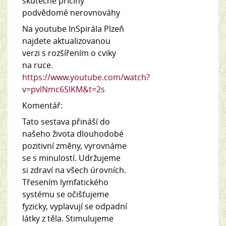
skutečné příčiny
podvědomé nerovnováhy
Na youtube InSpirála Plzeň
najdete aktualizovanou
verzi s rozšířením o cviky
na ruce.
https://www.youtube.com/watch?
v=pvlNmc6SlKM&t=2s
Komentář:
Tato sestava přináší do
našeho života dlouhodobé
pozitivní změny, vyrovnáme
se s minulostí. Udržujeme
si zdraví na všech úrovních.
Třesením lymfatického
systému se očišťujeme
fyzicky, vyplavují se odpadní
látky z těla. Stimulujeme