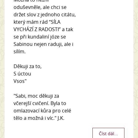
oduševněle, ale chci se
držet slov z jednoho citátu,
který mám rád “SÍLA
VYCHÁZÍ Z RADOSTI” a tak
se při kundaliní józe se
Sabinou nejen raduji, ale i
sílím.
Děkuji za to,
S úctou
Vsos"
"Sabi, moc děkuji za
včerejší cvičení. Byla to
omlazovací kůra pro celé
tělo a možná i víc." J.K.
Číst dál...