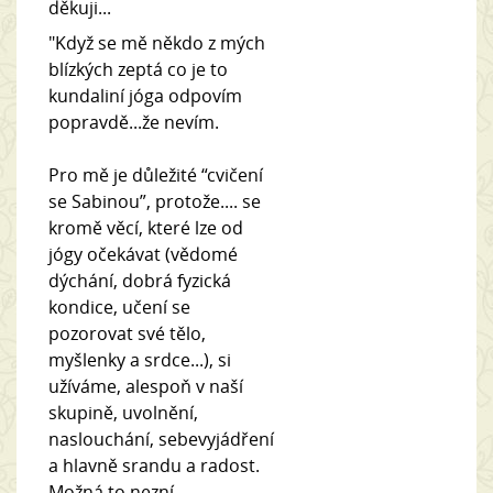
děkuji...
"Když se mě někdo z mých
blízkých zeptá co je to
kundaliní jóga odpovím
popravdě...že nevím.
Pro mě je důležité “cvičení
se Sabinou”, protože.... se
kromě věcí, které lze od
jógy očekávat (vědomé
dýchání, dobrá fyzická
kondice, učení se
pozorovat své tělo,
myšlenky a srdce...), si
užíváme, alespoň v naší
skupině, uvolnění,
naslouchání, sebevyjádření
a hlavně srandu a radost.
Možná to nezní