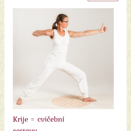
Krije = cvičební
sestavy