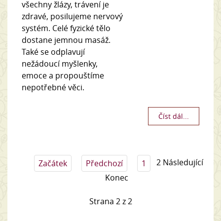
všechny žlázy, trávení je
zdravé, posilujeme nervový
systém. Celé fyzické tělo
dostane jemnou masáž.
Také se odplavují
nežádoucí myšlenky,
emoce a propouštíme
nepotřebné věci.
Číst dál...
2
Následující
Začátek
Předchozí
1
Konec
Strana 2 z 2