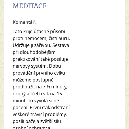
MEDITACE
Komentář:
Tato krije úžasně působí
proti nemocem, čistí auru.
Udržuje ji zářivou. Sestava
při dlouhodobějším
praktikování také posiluje
nervový systém. Dobu
provádění prvního cviku
můžeme postupně
prodloužit na 7 ½ minuty,
druhý a třetí cvik na 15
minut. To vyvolá silné
pocení. První cvik odstraní
veškeré trávicí problémy,
posílí paže a zvětší sílu
osobní ochrany a